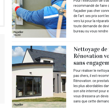
Pour l’exécution de trav
recommandé de faire co
façadier pas cher conn
de l’art. ses prix sont
vers lui pour la réparat
toute demande de devis
bureau ou vous rendre s
Nettoyage de 
Rénovation vo
sans engage
Pour réaliser le nettoy
pas chers, il est recom
Rénovation. ce prestata
les plus abordables dans
son site internet pour e
vous dressera un devis
sans que cette demand