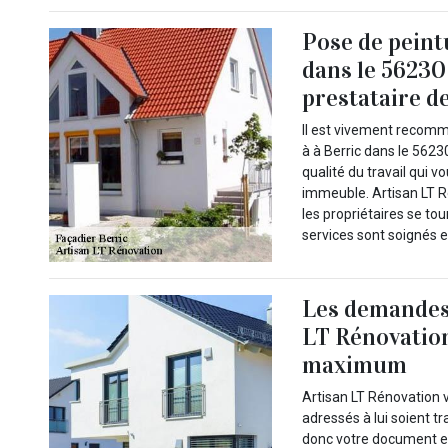
Pose de peint
dans le 56230 
prestataire d
Il est vivement recomm
à à Berric dans le 5623
qualité du travail qui v
immeuble. Artisan LT Ré
les propriétaires se to
services sont soignés 
Les demandes 
LT Rénovation
maximum
Artisan LT Rénovation v
adressés à lui soient tr
donc votre document e