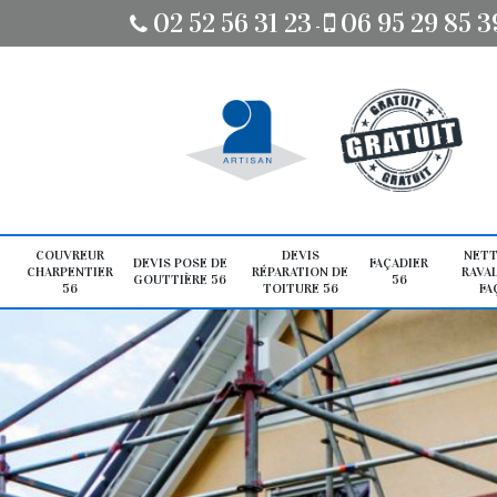
02 52 56 31 23
06 95 29 85 3
-
COUVREUR
DEVIS
NETT
DEVIS POSE DE
FAÇADIER
CHARPENTIER
RÉPARATION DE
RAVA
GOUTTIÈRE 56
56
56
TOITURE 56
FA