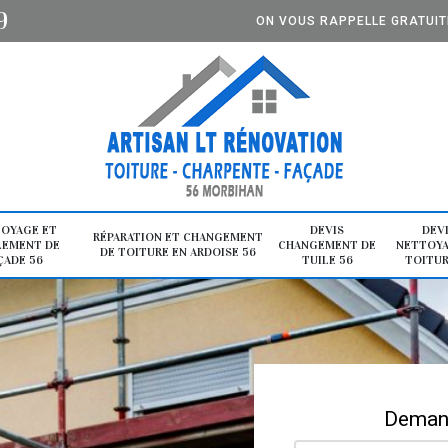
9
ON VOUS RAPPELLE GRATUI
OYAGE ET
DEVIS
DEV
RÉPARATION ET CHANGEMENT
LEMENT DE
CHANGEMENT DE
NETTOYA
DE TOITURE EN ARDOISE 56
ÇADE 56
TUILE 56
TOITUR
Demand