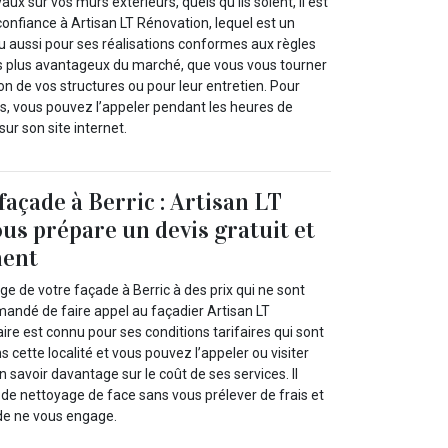
aux sur vos murs extérieurs, quels qu’ils soient, il est
nfiance à Artisan LT Rénovation, lequel est un
u aussi pour ses réalisations conformes aux règles
 les plus avantageux du marché, que vous vous tourner
ion de vos structures ou pour leur entretien. Pour
, vous pouvez l’appeler pendant les heures de
ur son site internet.
façade à Berric : Artisan LT
us prépare un devis gratuit et
ment
age de votre façade à Berric à des prix qui ne sont
mandé de faire appel au façadier Artisan LT
ire est connu pour ses conditions tarifaires qui sont
 cette localité et vous pouvez l’appeler ou visiter
n savoir davantage sur le coût de ses services. Il
 de nettoyage de face sans vous prélever de frais et
e ne vous engage.