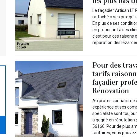
les plus bas t
Le façadier Artisan LT
rattaché à ses prix qui
En plus de ses conditio
en proposant à ses clie
c’est pour ces raisons 
réparation des lézarde
Pour des trav
tarifs raisonn
façadier prof
Rénovation
Au professionnalisme d
expérience et ses compé
spécialiste sont toujour
a gagné en réputation p
56160. Pour de plus am
tarifaires, vous pouve