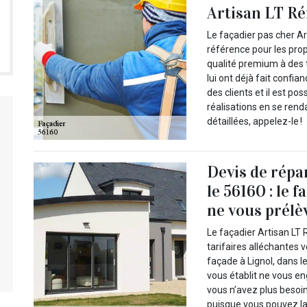
Artisan LT R
Le façadier pas cher Ar
référence pour les propr
qualité premium à des t
lui ont déjà fait confi
des clients et il est po
réalisations en se rend
détaillées, appelez-le !
Devis de répa
le 56160 : le 
ne vous prélèv
Le façadier Artisan LT 
tarifaires alléchantes 
façade à Lignol, dans le
vous établit ne vous e
vous n’avez plus besoi
puisque vous pouvez la 