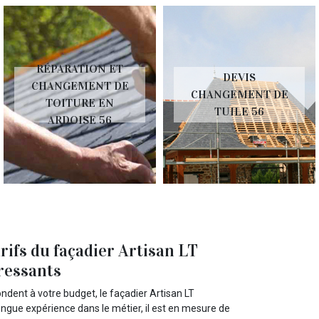
RÉPARATION ET
DEVIS
CHANGEMENT DE
CHANGEMENT DE
TOITURE EN
TUILE 56
ARDOISE 56
arifs du façadier Artisan LT
éressants
ndent à votre budget, le façadier Artisan LT
longue expérience dans le métier, il est en mesure de