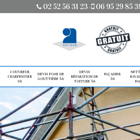
02 52 56 31 23
06 95 29 85 3
-
COUVREUR
DEVIS
NETT
DEVIS POSE DE
FAÇADIER
CHARPENTIER
RÉPARATION DE
RAVA
GOUTTIÈRE 56
56
56
TOITURE 56
FA