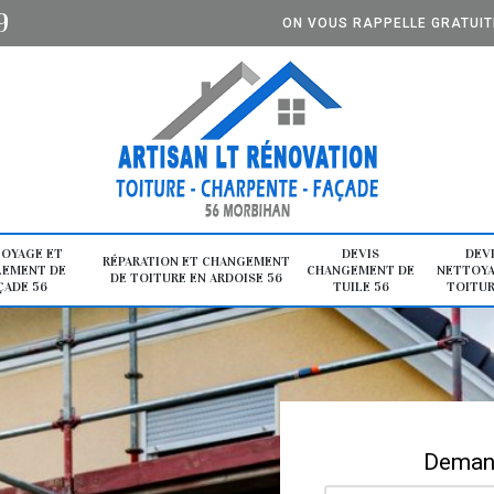
9
ON VOUS RAPPELLE GRATUI
OYAGE ET
DEVIS
DEV
RÉPARATION ET CHANGEMENT
LEMENT DE
CHANGEMENT DE
NETTOYA
DE TOITURE EN ARDOISE 56
ÇADE 56
TUILE 56
TOITUR
Demand