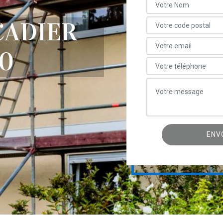
ÇADIER
60