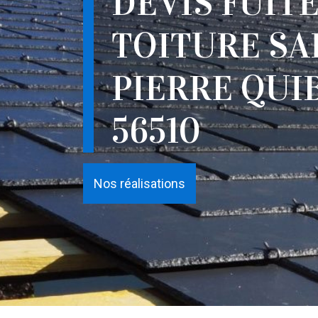
DEVIS FUITE
TOITURE SA
PIERRE QUI
56510
Nos réalisations