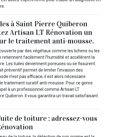
re.
iles à Saint Pierre Quiberon
tez Artisan LT Rénovation un
our le traitement anti-mousse.
e couverte par des végétaux comme les lichens ou les
retiennent facilement l’humidité et accélèrent la
ure. Les tuiles deviennent poreuses ou se fissurent.
it préventif permet de limiter l’invasion des
de n’est pas efficace, il est alors nécessaire
de traitement curatif anti-mousse. Pour ce genre
 appel à un professionnel comme Artisan LT
e Quiberon. Il vous garantira un travail satisfaisant.
uite de toiture : adressez-vous
Rénovation
veau de la toiture, la détection de son origine est la