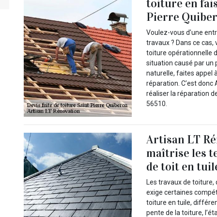
toiture en fai
Pierre Quibe
Voulez-vous d’une entre
travaux ? Dans ce cas, 
toiture opérationnell
situation causé par un
naturelle, faites appel 
réparation. C’est donc 
réaliser la réparation d
56510.
Artisan LT Ré
maîtrise les 
de toit en tuil
Les travaux de toiture,
exige certaines compét
toiture en tuile, diff
pente de la toiture, l’é