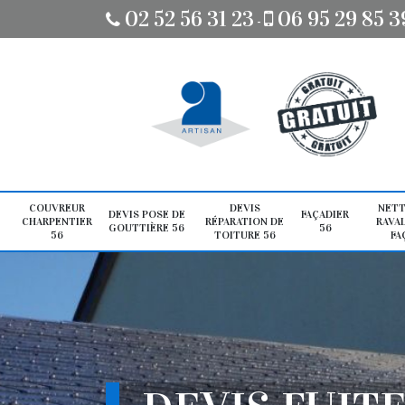
02 52 56 31 23
06 95 29 85 3
-
COUVREUR
DEVIS
NETT
DEVIS POSE DE
FAÇADIER
CHARPENTIER
RÉPARATION DE
RAVA
GOUTTIÈRE 56
56
56
TOITURE 56
FA