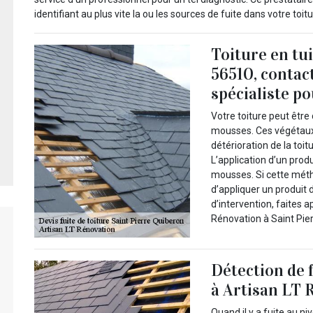
identifiant au plus vite la ou les sources de fuite dans votre toitu
Toiture en tu
56510, contac
spécialiste p
Votre toiture peut êtr
mousses. Ces végétaux 
détérioration de la toit
L’application d’un produ
mousses. Si cette métho
d’appliquer un produit 
d’intervention, faites
Rénovation à Saint Pierr
Détection de f
à Artisan LT 
Quand il y a fuite au ni