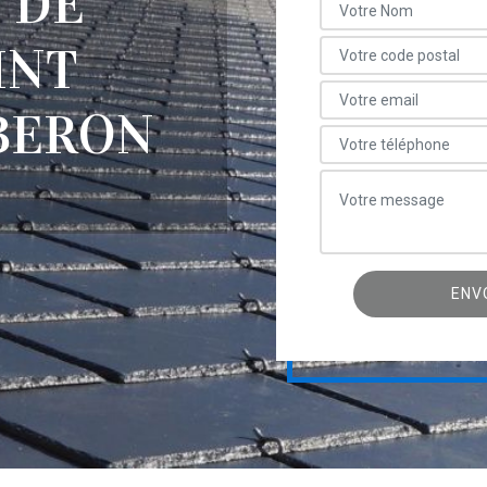
 DE
INT
BERON