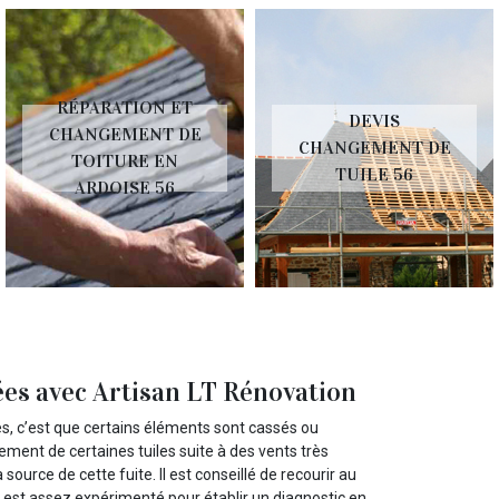
RÉPARATION ET
DEVIS
CHANGEMENT DE
CHANGEMENT DE
TOITURE EN
TUILE 56
ARDOISE 56
rées avec Artisan LT Rénovation
es, c’est que certains éléments sont cassés ou
ement de certaines tuiles suite à des vents très
source de cette fuite. Il est conseillé de recourir au
e est assez expérimenté pour établir un diagnostic en