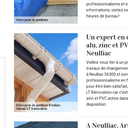
professionnalisme et en
informations, visitez s
heures de bureau !
Un expert en 
alu, zinc et P
Neulliac
Veillez-vous fier à un 
travaux de changement 
à Neulliac 56300 et so
professionnalisme en f
pour être bien satisfai
LT Rénovation car c’es
zinc et PVC active dans 
disposition.
A Neulliac, A