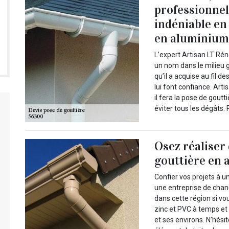
professionne
indéniable en
en aluminiu
L’expert Artisan LT Rén
un nom dans le milieu g
qu’il a acquise au fil d
lui font confiance. Arti
il fera la pose de goutt
éviter tous les dégâts.
Osez réaliser
gouttière en a
Confier vos projets à 
une entreprise de chang
dans cette région si vo
zinc et PVC à temps et
et ses environs. N’hésit