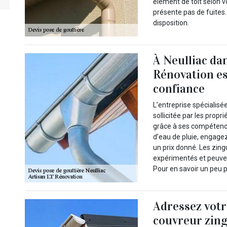
élément de toit selon v
présente pas de fuites.
disposition.
À Neulliac da
Rénovation es
confiance
L’entreprise spécialisé
sollicitée par les propr
grâce à ses compétence
d’eau de pluie, engagez
un prix donné. Les zing
expérimentés et peuvent 
Pour en savoir un peu pl
Adressez votr
couvreur zin