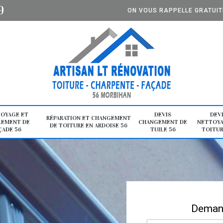
9
ON VOUS RAPPELLE GRATUI
OYAGE ET
DEVIS
DEV
RÉPARATION ET CHANGEMENT
LEMENT DE
CHANGEMENT DE
NETTOYA
DE TOITURE EN ARDOISE 56
ÇADE 56
TUILE 56
TOITUR
Demand