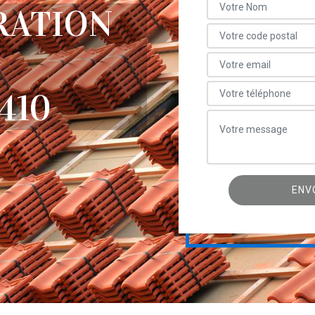
RATION
410