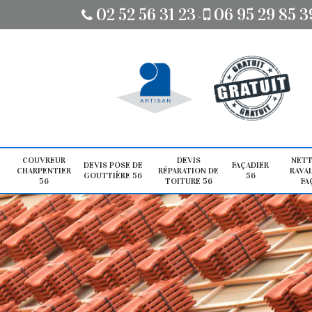
02 52 56 31 23
06 95 29 85 3
-
COUVREUR
DEVIS
NETT
DEVIS POSE DE
FAÇADIER
CHARPENTIER
RÉPARATION DE
RAVA
GOUTTIÈRE 56
56
56
TOITURE 56
FA