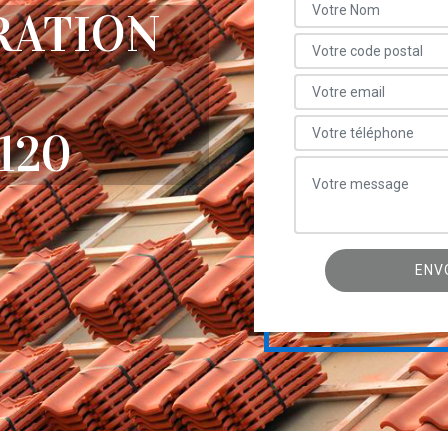
RATION
120