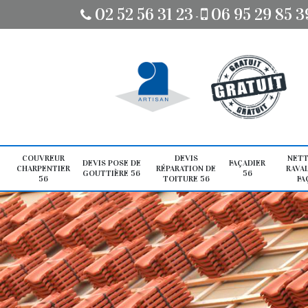
02 52 56 31 23
06 95 29 85 3
-
COUVREUR
DEVIS
NETT
DEVIS POSE DE
FAÇADIER
CHARPENTIER
RÉPARATION DE
RAVA
GOUTTIÈRE 56
56
56
TOITURE 56
FA