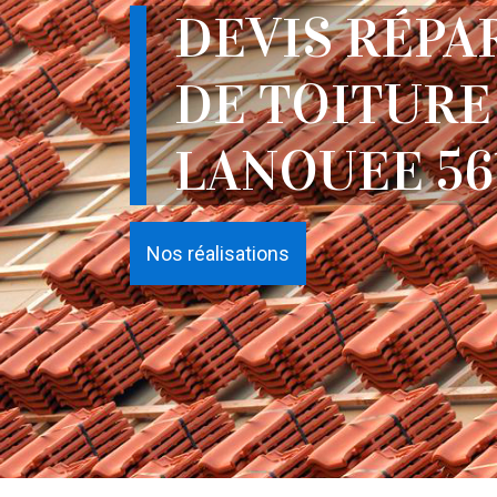
DEVIS RÉPA
DE TOITURE
LANOUEE 56
Nos réalisations