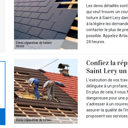
Les devis détaillés so
qui veut trouver un cou
toiture à Saint Lery d
à la légère les deman
contacter le plus de p
possible. Appelez Arti
24 heures.
Confiez la rép
Saint Lery un
L’exécution de vos trav
déléguée à un profane, c
En plus de cela, il vou
dangereuse pour une pe
s’adresser à un couvre
assurer la qualité de l’
proposent ses services 