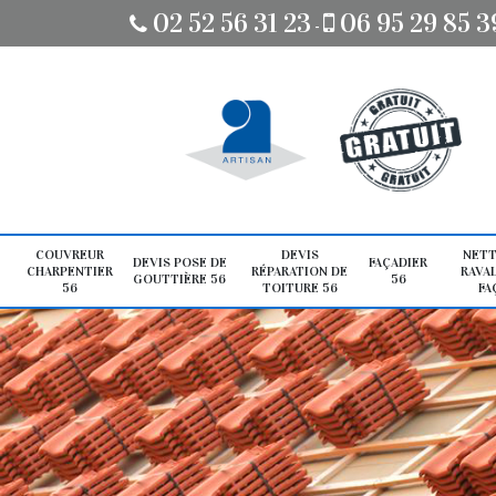
02 52 56 31 23
06 95 29 85 3
-
COUVREUR
DEVIS
NETT
DEVIS POSE DE
FAÇADIER
CHARPENTIER
RÉPARATION DE
RAVA
GOUTTIÈRE 56
56
56
TOITURE 56
FA