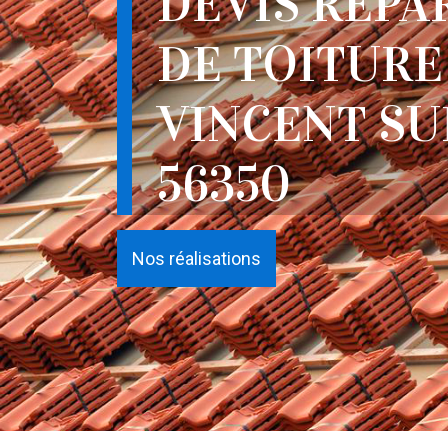
DEVIS RÉPA
DE TOITURE
VINCENT SU
56350
Nos réalisations