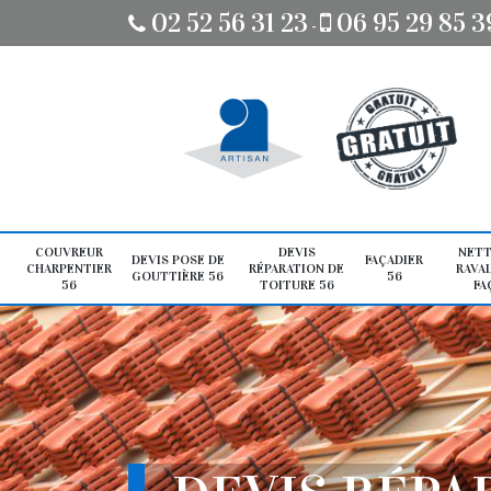
02 52 56 31 23
06 95 29 85 3
-
COUVREUR
DEVIS
NETT
DEVIS POSE DE
FAÇADIER
CHARPENTIER
RÉPARATION DE
RAVA
GOUTTIÈRE 56
56
56
TOITURE 56
FA