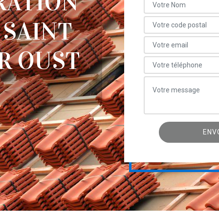
RATION
 SAINT
R OUST