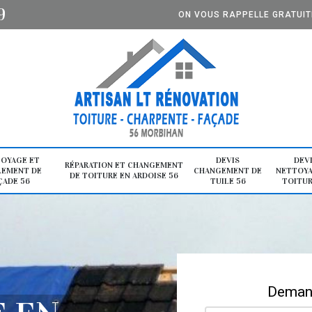
9
ON VOUS RAPPELLE GRATUI
OYAGE ET
DEVIS
DEV
RÉPARATION ET CHANGEMENT
LEMENT DE
CHANGEMENT DE
NETTOYA
DE TOITURE EN ARDOISE 56
ÇADE 56
TUILE 56
TOITUR
Demand