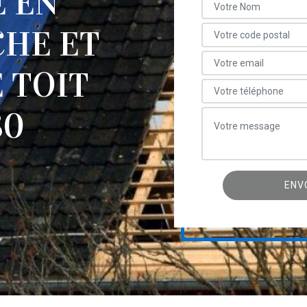
E EN
CHE ET
 TOIT
80