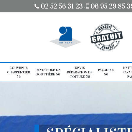
02 52 56 31 23
06 95 29 85 3
-
COUVREUR
DEVIS
NETT
DEVIS POSE DE
FAÇADIER
CHARPENTIER
RÉPARATION DE
RAVA
GOUTTIÈRE 56
56
56
TOITURE 56
FA