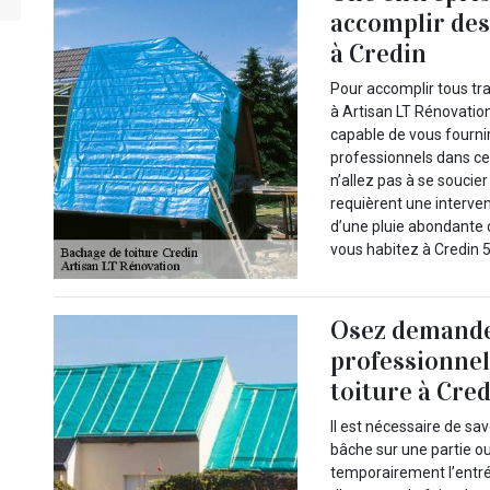
accomplir des
à Credin
Pour accomplir tous tr
à Artisan LT Rénovation
capable de vous fourni
professionnels dans c
n’allez pas à se soucie
requièrent une interven
d’une pluie abondante c
vous habitez à Credin 
Osez demande
professionnel
toiture à Cre
Il est nécessaire de sa
bâche sur une partie o
temporairement l’entrée 