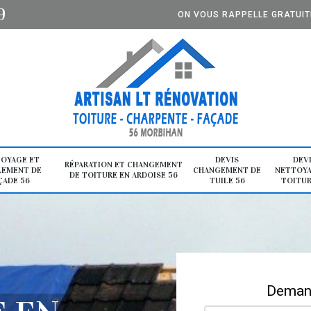
9
ON VOUS RAPPELLE GRATUI
OYAGE ET
DEVIS
DEV
RÉPARATION ET CHANGEMENT
LEMENT DE
CHANGEMENT DE
NETTOYA
DE TOITURE EN ARDOISE 56
ÇADE 56
TUILE 56
TOITUR
Demand