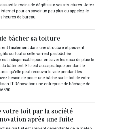
laissant le moins de dégâts sur vos structures. Jetez
e internet pour en savoir un peu plus ou appelez-le
es heures de bureau.
de bâcher sa toiture
iltrent facilement dans une structure et peuvent
âts surtout si celle-ci n’est pas bâchée
est indispensable pour entraver les eaux de pluie le
t du bâtiment. Elle est aussi pratique pendant le
rce qu’elle peut recouvrir le vide pendant les
vez besoin de poser une bâche sur le toit de votre
rtisan LT Rénovation une entreprise de bâchage de
 56590.
votre toit par la société
novation après une fuite
ucture qui fuit est souvent dépendante de la météo.