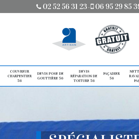
02 52 56 31 23
06 95 29 85 3
-
COUVREUR
DEVIS
NETT
DEVIS POSE DE
FAÇADIER
CHARPENTIER
RÉPARATION DE
RAVA
GOUTTIÈRE 56
56
56
TOITURE 56
FA