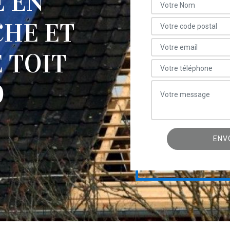
E EN
CHE ET
 TOIT
0