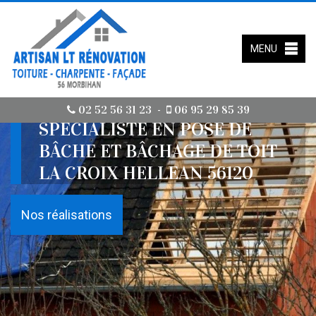
MENU
02 52 56 31 23
06 95 29 85 39
-
SPÉCIALISTE EN POSE DE
BÂCHE ET BÂCHAGE DE TOIT
LA CROIX HELLEAN 56120
Nos réalisations