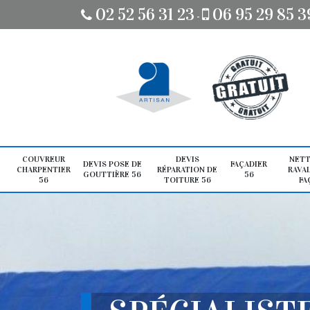
02 52 56 31 23
06 95 29 85 3
-
COUVREUR
DEVIS
NETT
DEVIS POSE DE
FAÇADIER
CHARPENTIER
RÉPARATION DE
RAVA
GOUTTIÈRE 56
56
56
TOITURE 56
FA