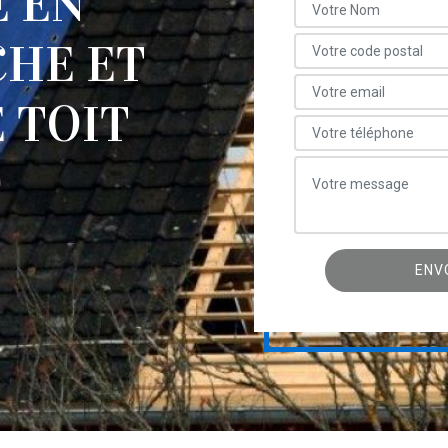
E EN
CHE ET
 TOIT
0