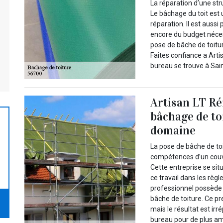
La réparation d’une str
Le bâchage du toit est
réparation. Il est aussi
encore du budget nécess
pose de bâche de toitur
Faites confiance a Arti
bureau se trouve à Sai
Artisan LT Ré
bâchage de to
domaine
La pose de bâche de toit
compétences d’un couv
Cette entreprise se sit
ce travail dans les règl
professionnel possède 
bâche de toiture. Ce pr
mais le résultat est ir
bureau pour de plus am