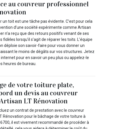
nce au couvreur professionnel
énovation
 un toit est une tâche pas évidente. C’est pour cela
tervention d’une société expérimente comme Artisan
er n’a reçu que des retours positifs venant de ses
és fidèles lorsqu’il s’agit de réparer les toits. L’équipe
on déploie son savoir-faire pour vous donner un
laissant le moins de dégâts sur vos structures. Jetez
e internet pour en savoir un peu plus ou appelez-le
es heures de bureau.
e de votre toiture plate,
bord un devis au couvreur
 Artisan LT Rénovation
luez un contrat de prestation avec le couvreur
T Rénovation pour le bâchage de votre toiture à
56700, il est vivement recommandé de procéder à
taillé. cela vous aidera à déterminer le coût du