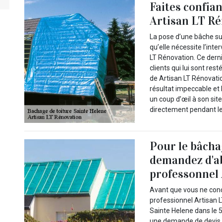
Faites confia
Artisan LT R
La pose d’une bâche sur
qu’elle nécessite l’in
LT Rénovation. Ce derni
clients qui lui sont rest
de Artisan LT Rénovati
résultat impeccable et 
un coup d’œil à son sit
directement pendant l
Pour le bâchag
demandez d'a
professonnel
Avant que vous ne conc
professionnel Artisan L
Sainte Helene dans le 
une demande de devis dé