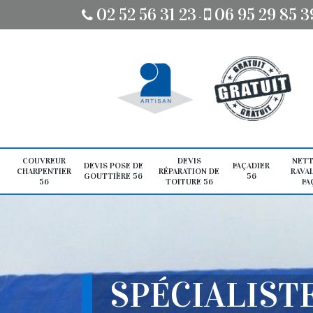
02 52 56 31 23
06 95 29 85 3
-
COUVREUR
DEVIS
NETT
DEVIS POSE DE
FAÇADIER
CHARPENTIER
RÉPARATION DE
RAVA
GOUTTIÈRE 56
56
56
TOITURE 56
FA
SPÉCIALIST