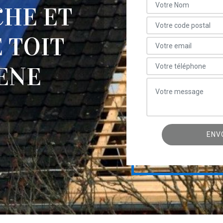
CHE ET
 TOIT
ENE