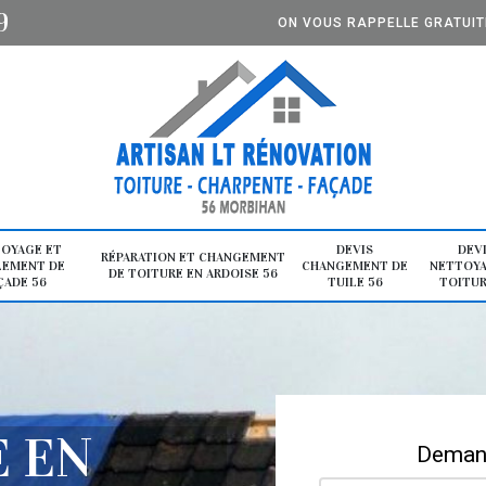
9
ON VOUS RAPPELLE GRATUI
OYAGE ET
DEVIS
DEV
RÉPARATION ET CHANGEMENT
LEMENT DE
CHANGEMENT DE
NETTOYA
DE TOITURE EN ARDOISE 56
ÇADE 56
TUILE 56
TOITUR
E EN
Demand