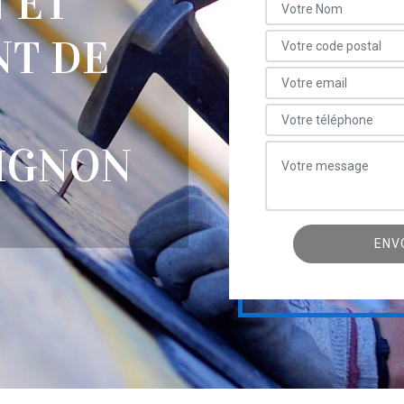
 ET
T DE
EIGNON