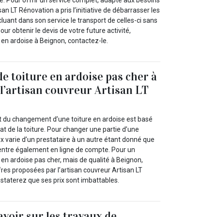
e. Pour offrir un service complet, adapté aux besoins
an LT Rénovation a pris l’initiative de débarrasser les
luant dans son service le transport de celles-ci sans
ur obtenir le devis de votre future activité,
en ardoise à Beignon, contactez-le.
 toiture en ardoise pas cher à
l’artisan couvreur Artisan LT
oût du changement d’une toiture en ardoise est basé
’état de la toiture. Pour changer une partie d’une
rix varie d’un prestataire à un autre étant donné que
i entre également en ligne de compte. Pour un
en ardoise pas cher, mais de qualité à Beignon,
fres proposées par l’artisan couvreur Artisan LT
staterez que ses prix sont imbattables.
savoir sur les travaux de