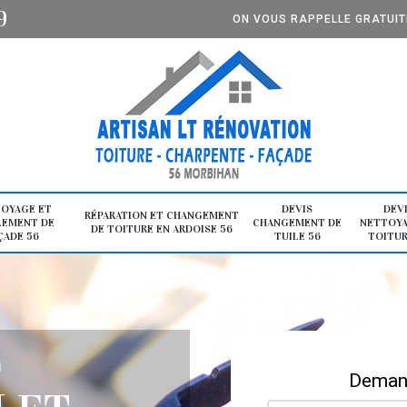
9
ON VOUS RAPPELLE GRATUI
OYAGE ET
DEVIS
DEV
RÉPARATION ET CHANGEMENT
LEMENT DE
CHANGEMENT DE
NETTOYA
DE TOITURE EN ARDOISE 56
ÇADE 56
TUILE 56
TOITUR
E
Demand