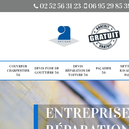
02 52 56 31 23
06 95 29 85 3
-
COUVREUR
DEVIS
NETT
DEVIS POSE DE
FAÇADIER
CHARPENTIER
RÉPARATION DE
RAVA
GOUTTIÈRE 56
56
56
TOITURE 56
FA
ENTREPRIS