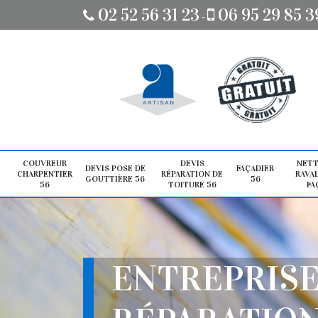
02 52 56 31 23
06 95 29 85 3
-
COUVREUR
DEVIS
NETT
DEVIS POSE DE
FAÇADIER
CHARPENTIER
RÉPARATION DE
RAVA
GOUTTIÈRE 56
56
56
TOITURE 56
FA
ENTREPRIS