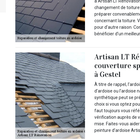
à Artisan LT Rénovation
changement de toiture 
préparer convenablemen
concernant la toiture.
pour d’autre raison. Co
bénéficier d’un meilleu
Artisan LT Ré
couverture sp
à Gestel
À titre de rappel, l’ard
d’ardoise ou l’ardoise n
synthétique peut se pr
choix si vous optez pour
faut toujours vous réfé
vérification auprès de v
mise. Faites-vous aider
peinture d’ardoise Arti