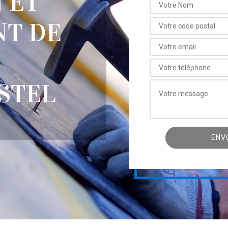
 ET
T DE
STEL