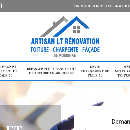
9
ON VOUS RAPPELLE GRATUI
OYAGE ET
DEVIS
DEV
RÉPARATION ET CHANGEMENT
LEMENT DE
CHANGEMENT DE
NETTOYA
DE TOITURE EN ARDOISE 56
ÇADE 56
TUILE 56
TOITUR
E
Demand