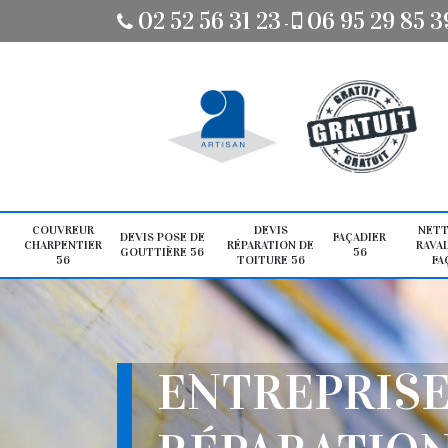
02 52 56 31 23
06 95 29 85 3
-
COUVREUR
DEVIS
NETT
DEVIS POSE DE
FAÇADIER
CHARPENTIER
RÉPARATION DE
RAVA
GOUTTIÈRE 56
56
56
TOITURE 56
FA
ENTREPRIS