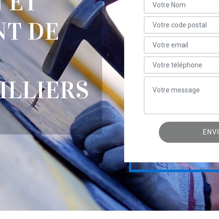
 ET
T DE
ILLIERS