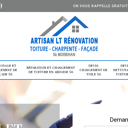
9
ON VOUS RAPPELLE GRATUI
OYAGE ET
DEVIS
DEV
RÉPARATION ET CHANGEMENT
LEMENT DE
CHANGEMENT DE
NETTOYA
DE TOITURE EN ARDOISE 56
ÇADE 56
TUILE 56
TOITUR
E
Demand