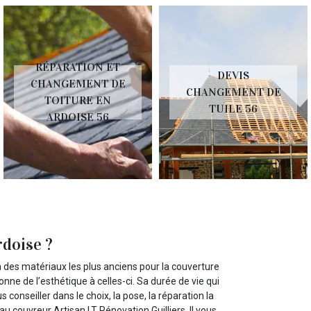
RÉPARATION ET
DEVIS
HANGEMENT DE
D
CHANGEMENT DE
TOITURE EN
TUILE 56
ARDOISE 56
rdoise ?
un des matériaux les plus anciens pour la couverture
onne de l’esthétique à celles-ci. Sa durée de vie qui
 conseiller dans le choix, la pose, la réparation la
au couvreur Artisan LT Rénovation Guilliers. Il vous