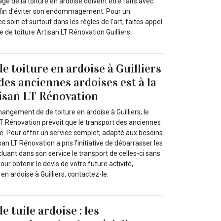
age de la toiture en ardoise doivent être faits avec
afin d’éviter son endommagement. Pour un
 soin et surtout dans les règles de l’art, faites appel
se de toiture Artisan LT Rénovation Guilliers.
 toiture en ardoise à Guilliers
 des anciennes ardoises est à la
isan LT Rénovation
angement de de toiture en ardoise à Guilliers, le
LT Rénovation prévoit que le transport des anciennes
e. Pour offrir un service complet, adapté aux besoins
an LT Rénovation a pris l’initiative de débarrasser les
luant dans son service le transport de celles-ci sans
ur obtenir le devis de votre future activité,
n ardoise à Guilliers, contactez-le.
 tuile ardoise : les