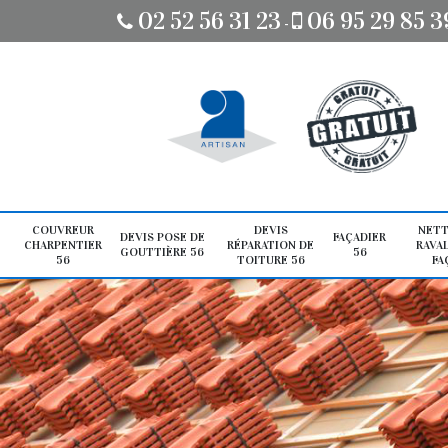
02 52 56 31 23
06 95 29 85 3
-
COUVREUR
DEVIS
NETT
DEVIS POSE DE
FAÇADIER
CHARPENTIER
RÉPARATION DE
RAVA
GOUTTIÈRE 56
56
56
TOITURE 56
FA