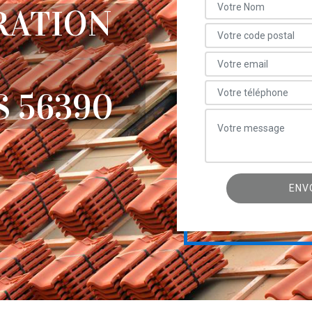
RATION
 56390